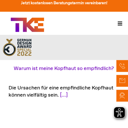
Zum
Jetzt kostenlosen Beratungstermin vereinbaren!
Inhalt
springen
Togg
Navi
Treppenlift
Preise
Service
Warum ist meine Kopfhaut so empfindlich?
Treppenliftberatung
Die Ursachen für eine empfindliche Kopfhaut
Über Uns & Kontakt
können vielfältig sein.
[...]
Suche
nach: