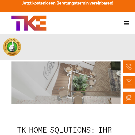
Zum
Jetzt kostenlosen Beratungstermin vereinbaren!
Inhalt
springen
Togg
Navi
Treppenlift
Preise
Service
Treppenliftberatung
Über Uns & Kontakt
Suche
nach:
TK HOME SOLUTIONS: IHR