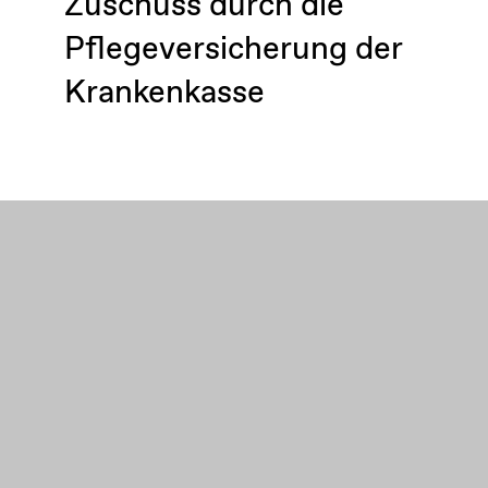
Zuschuss durch die
Pflegeversicherung der
Krankenkasse
Bei der Treppenlift-Förderung durch die
Krankenkasse spielt es keine Rolle, ob Sie Ihren
Treppenlift kaufen oder
mieten
. Ein einfacher