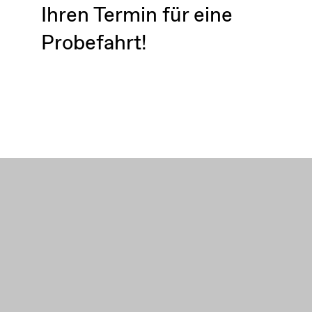
Ihren Termin für eine
Probefahrt!
Kontaktieren Sie uns noch heute, um einen
Beratungstermin für eine anschließende
Treppenlift Probefahrt zu vereinbaren. Wir
freuen uns darauf, Ihnen zu helfen, Ihre
Mobilität und Unabhängigkeit in Ihrem Zuhause