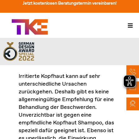
Zum
Jetzt kostenlosen Beratungstermin vereinbaren!
Inhalt
springen
Togg
Navi
Treppenlift
Preise
Service
Irritierte Kopfhaut kann auf sehr
unterschiedliche Ursachen
Treppenliftberatung
zurückgehen. Deshalb gibt es keine
allgemeingültige Empfehlung für eine
Über Uns & Kontakt
Behandlung der Beschwerden.
Unverzichtbar ist gegen eine
Suche
empfindliche Kopfhaut Shampoo, das
nach:
speziell dafür geeignet ist. Ebenso ist
es unerlässlich, die Einwirkung