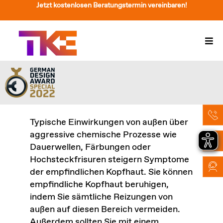
Zum
Jetzt kostenlosen Beratungstermin vereinbaren!
Inhalt
springen
Togg
Navi
Treppenlift
Preise
Service
Typische Einwirkungen von außen über
aggressive chemische Prozesse wie
Treppenliftberatung
Dauerwellen, Färbungen oder
Hochsteckfrisuren steigern Symptome
Über Uns & Kontakt
der empfindlichen Kopfhaut. Sie können
empfindliche Kopfhaut beruhigen,
Suche
indem Sie sämtliche Reizungen von
nach:
außen auf diesen Bereich vermeiden.
Außerdem sollten Sie mit einem