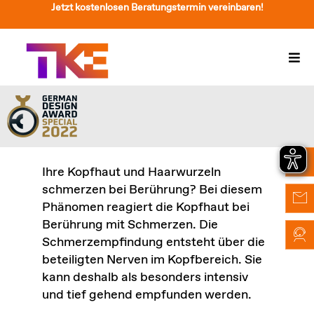
Zum
Jetzt kostenlosen Beratungstermin vereinbaren!
Inhalt
springen
Togg
Navi
Treppenlift
Preise
Service
Ihre Kopfhaut und Haarwurzeln
schmerzen bei Berührung? Bei diesem
Treppenliftberatung
Phänomen reagiert die Kopfhaut bei
Berührung mit Schmerzen. Die
Über Uns & Kontakt
Schmerzempfindung entsteht über die
beteiligten Nerven im Kopfbereich. Sie
Suche
kann deshalb als besonders intensiv
nach:
und tief gehend empfunden werden.