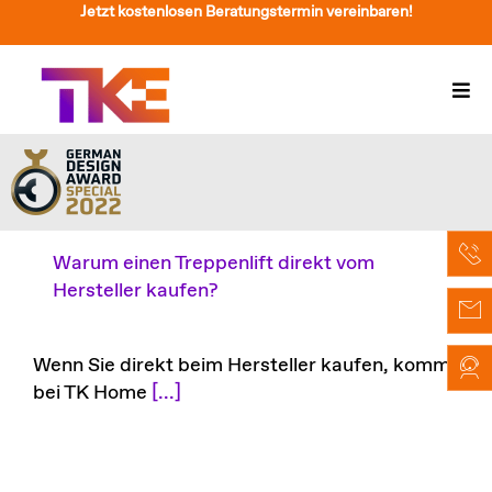
Zum
Jetzt kostenlosen Beratungstermin vereinbaren!
Inhalt
springen
Togg
Navi
Treppenlift
Preise
Service
Warum einen Treppenlift direkt vom
Hersteller kaufen?
Treppenliftberatung
Über Uns & Kontakt
Wenn Sie direkt beim Hersteller kaufen, kommt
bei TK Home
[...]
Suche
nach: