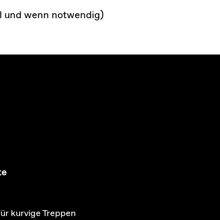
il und wenn notwendig)
te
für kurvige Treppen