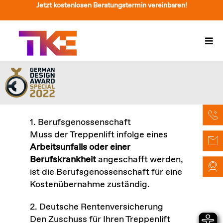
Zum
Jetzt kostenlosen Beratungstermin vereinbaren!
Inhalt
springen
Togg
Navi
Treppenlift
Preise
Service
1. Berufsgenossenschaft
Muss der Treppenlift infolge eines
Treppenliftberatung
Arbeitsunfalls oder einer
Berufskrankheit
angeschafft werden,
Über Uns & Kontakt
ist die Berufsgenossenschaft für eine
Kostenübernahme zuständig.
Suche
nach:
2. Deutsche Rentenversicherung
Den Zuschuss für Ihren Treppenlift