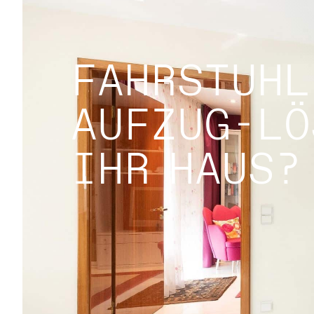
FAHRSTUHL
AUFZUG-LÖ
IHR HAUS?