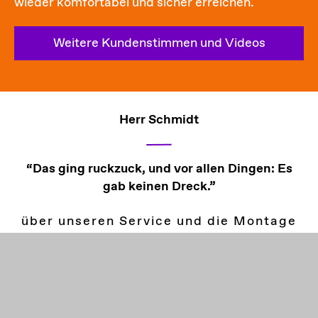
wieder komfortabel und sicher erreichen.
Weitere Kundenstimmen und Videos
Frau Schmidt
Herr Schmidt
“Das ging ruckzuck, und vor allen Dingen: Es
“Es ist eine unglaubliche Erleichterung für
mich und meinen Mann.”
gab keinen Dreck.”
über unseren Service und die Montage
über unseren Service und die Montage
des Treppenlifts
des Treppenlifts