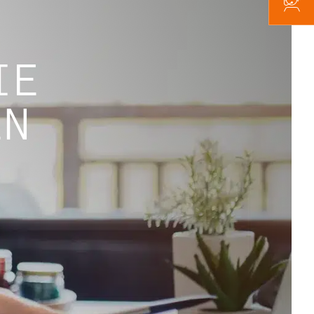
IE
EN