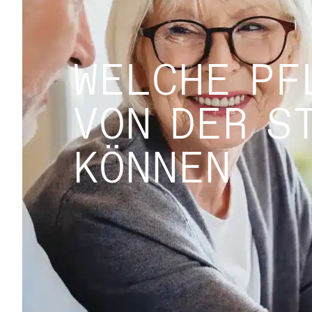
WELCHE PF
VON DER S
KÖNNEN