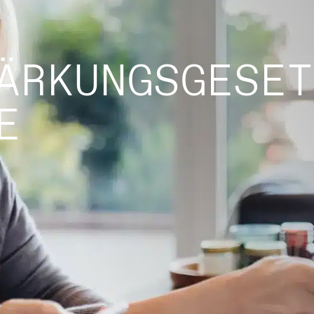
ÄRKUNGSGESET
E