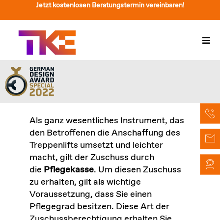
Zum
Jetzt kostenlosen Beratungstermin vereinbaren!
Inhalt
springen
Togg
Navi
Treppenlift
Preise
Service
Als ganz wesentliches Instrument, das
den Betroffenen die Anschaffung des
Treppenliftberatung
Treppenlifts umsetzt und leichter
macht, gilt der Zuschuss durch
Über Uns & Kontakt
die
Pflegekasse
. Um diesen Zuschuss
zu erhalten, gilt als wichtige
Suche
Voraussetzung, dass Sie einen
nach:
Pflegegrad besitzen. Diese Art der
Zuschussberechtigung erhalten Sie