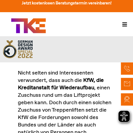
Zum
Jetzt kostenlosen Beratungstermin vereinbaren!
Inhalt
springen
Togg
Navi
Treppenlift
Preise
Service
Nicht selten sind Interessenten
verwundert, dass auch die
KfW, die
Treppenliftberatung
Kreditanstalt für Wiederaufbau
, einen
Zuschuss rund um das Liftprojekt
Über Uns & Kontakt
geben kann. Doch durch einen solchen
Zuschuss von Treppenliften setzt die
Suche
KfW die Forderungen sowohl des
nach:
Bundes und der Länder als auch
natürlich von Personen nach