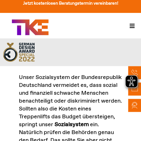
Zum
Jetzt kostenlosen Beratungstermin vereinbaren!
Inhalt
springen
Togg
Navi
Treppenlift
Preise
Service
Unser Sozialsystem der Bundesrepublik
Deutschland vermeidet es, dass sozial
Treppenliftberatung
und finanziell schwache Menschen
benachteiligt oder diskriminiert werden.
Über Uns & Kontakt
Sollten also die Kosten eines
Treppenlifts das Budget übersteigen,
Suche
springt unser
Sozialsystem
ein.
nach:
Natürlich prüfen die Behörden genau
den Bedarf. Das sollte Sie aber nicht