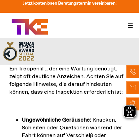
Zum
Jetzt kostenlosen Beratungstermin vereinbaren!
Inhalt
springen
Togg
Navi
Treppenlift
Preise
Ein Treppenlift, der eine Wartung benötigt,
Service
zeigt oft deutliche Anzeichen. Achten Sie auf
folgende Hinweise, die darauf hindeuten
Treppenliftberatung
können, dass eine Inspektion erforderlich ist:
Über Uns & Kontakt
Suche
Ungewöhnliche Geräusche:
Knacken,
nach:
Schleifen oder Quietschen während der
Fahrt können auf Verschleiß oder