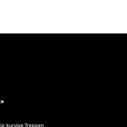
te
für kurvige Treppen