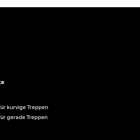
te
für kurvige Treppen
 für gerade Treppen