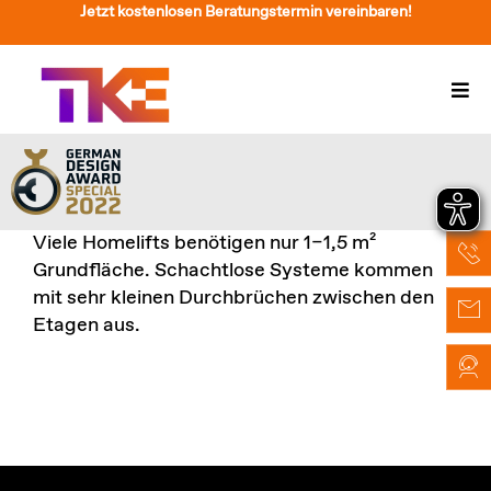
Zum
Jetzt kostenlosen Beratungstermin vereinbaren!
Inhalt
springen
Togg
Navi
Treppenlift
Preise
Viele Homelifts benötigen nur 1–1,5 m²
Service
Grundfläche. Schachtlose Systeme kommen
mit sehr kleinen Durchbrüchen zwischen den
Treppenliftberatung
Etagen aus.
Über Uns & Kontakt
Suche
nach: