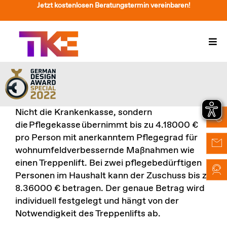
Zum
Jetzt kostenlosen Beratungstermin vereinbaren!
Inhalt
springen
Togg
Navi
Treppenlift
Preise
Nicht die Krankenkasse, sondern
Service
die Pflegekasse übernimmt bis zu 4.18000 €
pro Person mit anerkanntem Pflegegrad für
Treppenliftberatung
wohnumfeldverbessernde Maßnahmen wie
einen Treppenlift. Bei zwei pflegebedürftigen
Über Uns & Kontakt
Personen im Haushalt kann der Zuschuss bis zu
8.36000 € betragen. Der genaue Betrag wird
Suche
individuell festgelegt und hängt von der
nach:
Notwendigkeit des Treppenlifts ab.