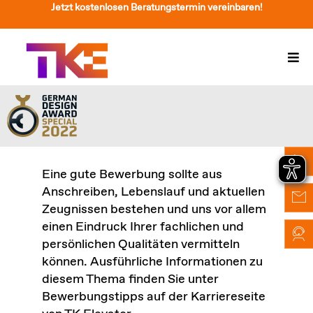
Zum
Jetzt kostenlosen Beratungstermin vereinbaren!
Inhalt
springen
Togg
Navi
Treppenlift
Preise
Service
Eine gute Bewerbung sollte aus
Anschreiben, Lebenslauf und aktuellen
Treppenliftberatung
Zeugnissen bestehen und uns vor allem
einen Eindruck Ihrer fachlichen und
Über Uns & Kontakt
persönlichen Qualitäten vermitteln
können. Ausführliche Informationen zu
Suche
diesem Thema finden Sie unter
nach:
Bewerbungstipps auf der Karriereseite