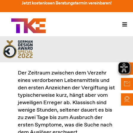
Zum
Jetzt kostenlosen Beratungstermin vereinbaren!
Inhalt
springen
Togg
Navi
Treppenlift
Preise
Service
Der Zeitraum zwischen dem Verzehr
eines verdorbenen Lebensmittels und
Treppenliftberatung
den ersten Anzeichen der Vergiftung ist
typischerweise kurz, hängt aber vom
Über Uns & Kontakt
jeweiligen Erreger ab. Klassisch sind
wenige Stunden, seltener dauert es bis
Suche
zu zwei Tage bis zum Ausbruch der
nach:
ersten Symptome, was die Suche nach
dem Auslöser erschwert.