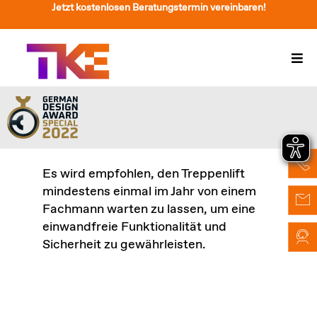
Zum
Jetzt kostenlosen Beratungstermin vereinbaren!
Inhalt
springen
Togg
Navi
Treppenlift
Preise
Service
Es wird empfohlen, den Treppenlift
mindestens einmal im Jahr von einem
Treppenliftberatung
Fachmann warten zu lassen, um eine
einwandfreie Funktionalität und
Über Uns & Kontakt
Sicherheit zu gewährleisten.
Suche
nach: