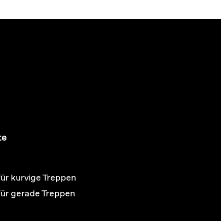
te
für kurvige Treppen
 für gerade Treppen