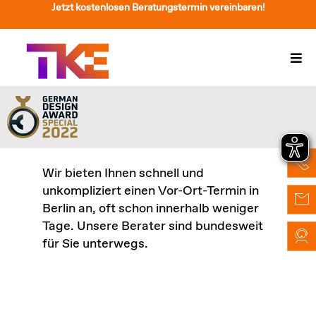
Zum
Jetzt kostenlosen Beratungstermin vereinbaren!
Inhalt
springen
Togg
Navi
Treppenlift
Preise
Service
Wir bieten Ihnen schnell und
unkompliziert einen Vor-Ort-Termin in
Treppenliftberatung
Berlin an, oft schon innerhalb weniger
Tage. Unsere Berater sind bundesweit
Über Uns & Kontakt
für Sie unterwegs.
Suche
nach: