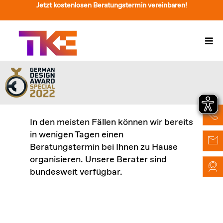
Zum
Jetzt kostenlosen Beratungstermin vereinbaren!
Inhalt
springen
Togg
Navi
Treppenlift
Preise
Service
In den meisten Fällen können wir bereits
in wenigen Tagen einen
Treppenliftberatung
Beratungstermin bei Ihnen zu Hause
organisieren. Unsere Berater sind
Über Uns & Kontakt
bundesweit verfügbar.
Suche
nach: