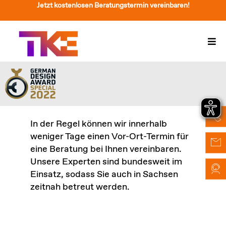
Zum
Jetzt kostenlosen Beratungstermin vereinbaren!
Inhalt
springen
Togg
Navi
Treppenlift
Preise
Service
In der Regel können wir innerhalb
weniger Tage einen Vor-Ort-Termin für
Treppenliftberatung
eine Beratung bei Ihnen vereinbaren.
Unsere Experten sind bundesweit im
Über Uns & Kontakt
Einsatz, sodass Sie auch in Sachsen
zeitnah betreut werden.
Suche
nach: