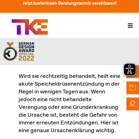
Zum
Jetzt kostenlosen Beratungstermin vereinbaren!
Inhalt
springen
Togg
Navi
Treppenlift
Preise
Service
Wird sie rechtzeitig behandelt, heilt eine
akute Speicheldrüsenentzündung in der
Treppenliftberatung
Regel in wenigen Tagen aus. Wenn
jedoch eine nicht behandelte
Über Uns & Kontakt
Verengung oder eine Grunderkrankung
die Ursache ist, besteht die Gefahr von
Suche
immer erneuten Entzündungen. Hier ist
nach:
eine genaue Ursachenklärung wichtig.