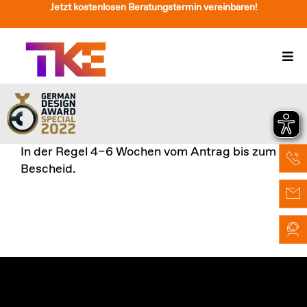
Zum
Jetzt kostenlosen Beratungstermin vereinbaren!
Inhalt
springen
Togg
Navi
Treppenlift
Preise
In der Regel 4–6 Wochen vom Antrag bis zum
Service
Bescheid.
Treppenliftberatung
Über Uns & Kontakt
Suche
nach: