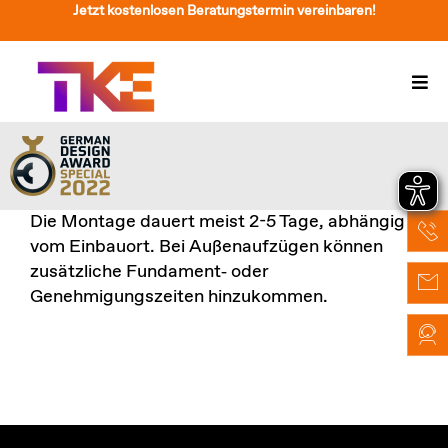
Zum
Jetzt kostenlosen Beratungstermin vereinbaren!
Inhalt
springen
Togg
Navi
Treppenlift
Preise
Die Montage dauert meist 2-5 Tage, abhängig
Service
vom Einbauort. Bei Außenaufzügen können
zusätzliche Fundament‑ oder
Treppenliftberatung
Genehmigungszeiten hinzukommen.
Über Uns & Kontakt
Suche
nach: