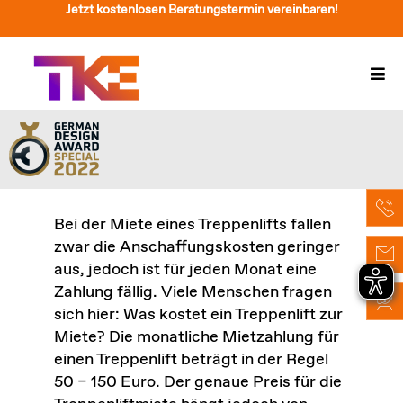
Zum
Jetzt kostenlosen Beratungstermin vereinbaren!
Inhalt
springen
Togg
Navi
Treppenlift
Preise
Service
Bei der Miete eines Treppenlifts fallen
zwar die Anschaffungskosten geringer
Treppenliftberatung
aus, jedoch ist für jeden Monat eine
Zahlung fällig. Viele Menschen fragen
Über Uns & Kontakt
sich hier: Was kostet ein Treppenlift zur
Miete? Die monatliche Mietzahlung für
Suche
einen Treppenlift beträgt in der Regel
nach:
50 – 150 Euro. Der genaue Preis für die