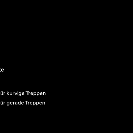
te
für kurvige Treppen
 für gerade Treppen