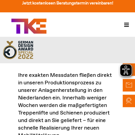
Zum
Jetzt kostenlosen Beratungstermin vereinbaren!
Inhalt
springen
Togg
Navi
Treppenlift
Preise
Service
Ihre exakten Messdaten fließen direkt
in unseren Produktionsprozess zu
Treppenliftberatung
unserer Anlagenherstellung in den
Niederlanden ein. Innerhalb weniger
Über Uns & Kontakt
Wochen werden die maßgefertigten
Treppenlifte und Schienen produziert
Suche
und direkt an Sie geliefert – für eine
nach:
schnelle Realisierung Ihrer neuen