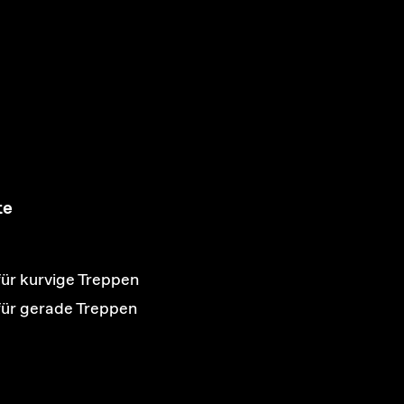
te
für kurvige Treppen
 für gerade Treppen