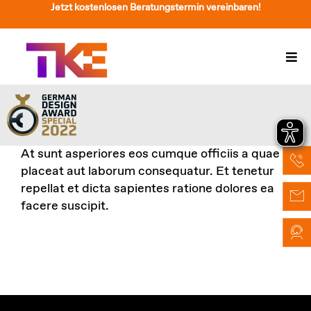
Zum
Jetzt kostenlosen Beratungstermin vereinbaren!
Inhalt
springen
Togg
Navi
Treppenlift
Preise
At sunt asperiores eos cumque officiis a quae
Service
placeat aut laborum consequatur. Et tenetur
repellat et dicta sapientes ratione dolores ea
Treppenliftberatung
facere suscipit.
Über Uns & Kontakt
Suche
nach: