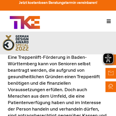
Zum
Jetzt kostenlosen Beratungstermin vereinbaren!
Inhalt
springen
Togg
Navi
Treppenlift
Preise
Eine Treppenlift-Förderung in Baden-
Service
Württemberg kann von Senioren selbst
beantragt werden, die aufgrund von
Treppenliftberatung
gesundheitlichen Gründen einen Treppenlift
benötigen und die finanziellen
Über Uns & Kontakt
Voraussetzungen erfüllen. Doch auch
Menschen aus dem Umfeld, die eine
Suche
Patientenverfügung haben und im Interesse
nach:
der Person handeln und verhandeln dürfen,
sind antragsberechtigt gegenüber Kassen und