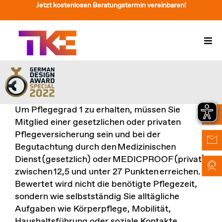
Zum
Jetzt kostenlosen Beratungstermin vereinbaren!
Inhalt
springen
Togg
Navi
Treppenlift
Preise
Um Pflegegrad 1 zu erhalten, müssen Sie
Service
Mitglied einer gesetzlichen oder privaten
Pflegeversicherung sein und bei der
Treppenliftberatung
Begutachtung durch den
Medizinischen
Dienst
(gesetzlich) oder
MEDICPROOF
(privat)
Über Uns & Kontakt
zwischen
12,5 und unter 27 Punkten
erreichen.
Bewertet wird nicht die benötigte Pflegezeit,
Suche
sondern wie selbstständig Sie alltägliche
nach:
Aufgaben wie Körperpflege, Mobilität,
Haushaltsführung oder soziale Kontakte