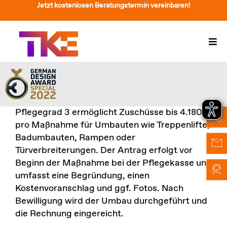
Zum
Jetzt kostenlosen Beratungstermin vereinbaren!
Inhalt
springen
Togg
Navi
Treppenlift
Preise
Pflegegrad 3 ermöglicht Zuschüsse bis 4.180 €
Service
pro Maßnahme für Umbauten wie Treppenlifte,
Badumbauten, Rampen oder
Treppenliftberatung
Türverbreiterungen. Der Antrag erfolgt vor
Beginn der Maßnahme bei der Pflegekasse und
Über Uns & Kontakt
umfasst eine Begründung, einen
Kostenvoranschlag und ggf. Fotos. Nach
Suche
Bewilligung wird der Umbau durchgeführt und
nach:
die Rechnung eingereicht.