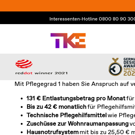
Zum
Inhalt
Interessenten-Hotline
0800 80 90 30
springen
Mit Pflegegrad 1 haben Sie Anspruch auf 
131 € Entlastungsbetrag pro Monat
für
Bis zu 42 € monatlich
für Pflegehilfsm
Technische Pflegehilfsmittel
wie Pfleg
Zuschüsse zur Wohnraumanpassung
vo
Hausnotrufsystem
mit bis zu 25,50 €