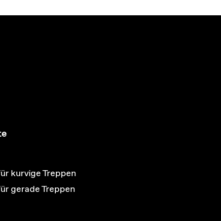
te
für kurvige Treppen
 für gerade Treppen