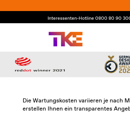
Zum
Inhalt
Interessenten-Hotline
0800 80 90 30
springen
Die Wartungskosten variieren je nach M
erstellen Ihnen ein transparentes Ange