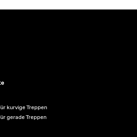
te
für kurvige Treppen
 für gerade Treppen