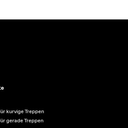
te
für kurvige Treppen
 für gerade Treppen