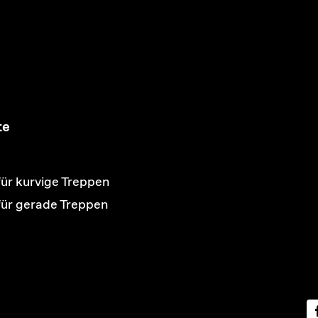
te
für kurvige Treppen
 für gerade Treppen