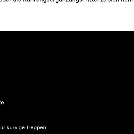
te
für kurvige Treppen