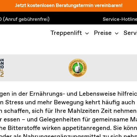
Jetzt kostenlosen Beratungstermin vereinbaren!
0
(Anruf gebührenfrei)
Service-Hotlin
Treppenlift
Preise
Serv
gen in der Ernährungs- und Lebensweise hilfrei
on Stress und mehr Bewegung kehrt häufig auch d
n schaffen, sich für Ihre Mahlzeiten Zeit nehme
r essen – und Gelegenheiten für gemeinsame Ma
he Bitterstoffe wirken appetitanregend. Sie kön
 oder als Nahrungsergänzungsmittel zu sich neh