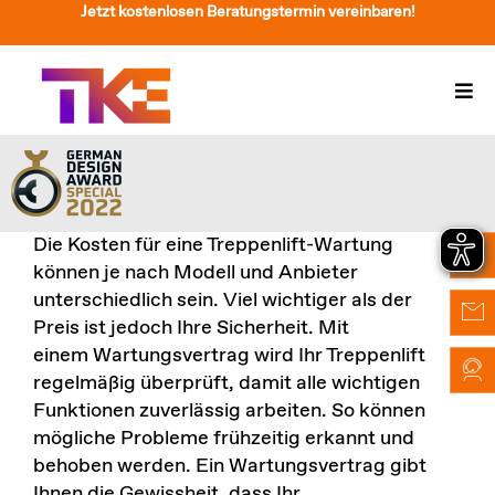
Zum
Jetzt kostenlosen Beratungstermin vereinbaren!
Inhalt
springen
Togg
Navi
Treppenlift
Preise
Die Kosten für eine Treppenlift-Wartung
Service
können je nach Modell und Anbieter
unterschiedlich sein. Viel wichtiger als der
Treppenliftberatung
Preis ist jedoch Ihre Sicherheit. Mit
einem
Wartungsvertrag
wird Ihr Treppenlift
Über Uns & Kontakt
regelmäßig überprüft, damit alle
wichtigen
Funktionen zuverlässig arbeiten
. So können
Suche
mögliche Probleme frühzeitig erkannt und
nach:
behoben werden. Ein Wartungsvertrag gibt
Ihnen die Gewissheit, dass Ihr