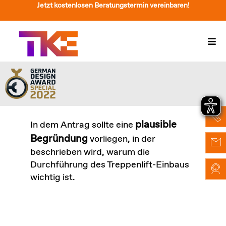
Zum
Jetzt kostenlosen Beratungstermin vereinbaren!
Inhalt
springen
Togg
Navi
Treppenlift
Preise
Service
plausible
In dem Antrag sollte eine
Begründung
vorliegen, in der
Treppenliftberatung
beschrieben wird, warum die
Durchführung des Treppenlift-Einbaus
Über Uns & Kontakt
wichtig ist.
Suche
nach: