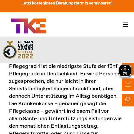
Zum
Jetzt kostenlosen Beratungstermin vereinbaren!
Inhalt
springen
Togg
Navi
Treppenlift
Preise
Pflegegrad 1 ist die niedrigste Stufe der fünf
Service
Pflegegrade in Deutschland. Er wird Personen
zugesprochen, die nur leicht in ihrer
Treppenliftberatung
Selbstständigkeit eingeschränkt sind, aber
dennoch Unterstützung im Alltag benötigen.
Über Uns & Kontakt
Die Krankenkasse – genauer gesagt die
Pflegekasse – gewährt in diesem Fall vor
Suche
allem
Sach- und Unterstützungsleistungen
wie
nach:
den monatlichen Entlastungsbetrag,
Pflegehilfsmittel oder Zuschüsse für