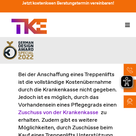
Zum
Jetzt kostenlosen Beratungstermin vereinbaren!
Inhalt
springen
Togg
Navi
Treppenlift
Preise
Service
Bei der Anschaffung eines Treppenlifts
ist die vollständige Kostenübernahme
Treppenliftberatung
durch die Krankenkasse nicht gegeben.
Jedoch ist es möglich, durch das
Über Uns & Kontakt
Vorhandensein eines Pflegegrads einen
Zuschuss von der Krankenkasse
zu
Suche
erhalten. Zudem gibt es weitere
nach:
Möglichkeiten, durch Zuschüsse beim
Kauf eines Treppenlifts Unterstützung